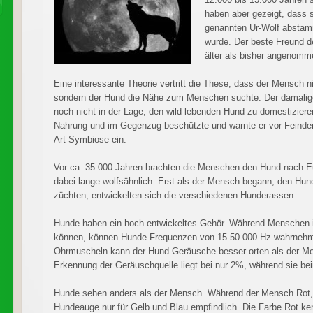
haben aber gezeigt, dass
genannten Ur-Wolf abstamm
wurde. Der beste Freund 
älter als bisher angenom
Eine interessante Theorie vertritt die These, dass der Mensch 
sondern der Hund die Nähe zum Menschen suchte. Der damalige
noch nicht in der Lage, den wild lebenden Hund zu domestizie
Nahrung und im Gegenzug beschützte und warnte er vor Feind
Art Symbiose ein.
Vor ca. 35.000 Jahren brachten die Menschen den Hund nach E
dabei lange wolfsähnlich. Erst als der Mensch begann, den Hun
züchten, entwickelten sich die verschiedenen Hunderassen.
Hunde haben ein hoch entwickeltes Gehör. Während Menschen 
können, können Hunde Frequenzen von 15-50.000 Hz wahrnehm
Ohrmuscheln kann der Hund Geräusche besser orten als der Men
Erkennung der Geräuschquelle liegt bei nur 2%, während sie 
Hunde sehen anders als der Mensch. Während der Mensch Rot, 
Hundeauge nur für Gelb und Blau empfindlich. Die Farbe Rot ken