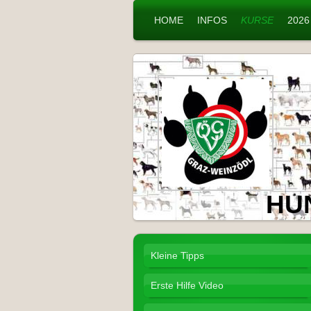
HOME
INFOS
KURSE
2026
HU
Kleine Tipps
Erste Hilfe Video