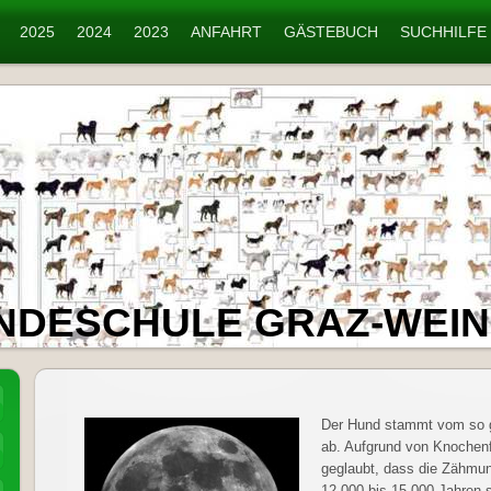
2025
2024
2023
ANFAHRT
GÄSTEBUCH
SUCHHILFE
NDESCHULE GRAZ-WEI
Der Hund stammt vom so 
ab. Aufgrund von Knochenf
geglaubt, dass die Zähmu
12.000 bis 15.000 Jahren 